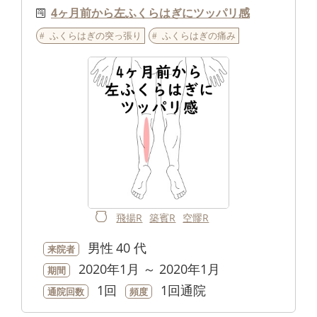
4ヶ月前から左ふくらはぎにツッパリ感
ふくらはぎの突っ張り
ふくらはぎの痛み
飛揚R
築賓R
空髎R
男性
40 代
来院者
2020年1月 ～ 2020年1月
期間
1回
1回通院
通院回数
頻度