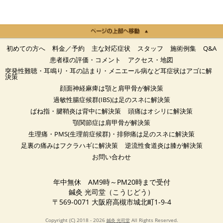
初めての方へ
料金／予約
主な対応症状
スタッフ
施術例集
Q&A
患者様の評価・コメント
アクセス・地図
突発性難聴・耳鳴り・耳の詰まり・メニエール病など耳症状はアゴに解
決策
顔面神経麻痺は顎と肩甲骨が解決策
過敏性腸症候群(IBS)は足のスネに解決策
ばね指・腱鞘炎は背中に解決策
頭痛はオシリに解決策
顎関節症は肩甲骨が解決策
生理痛・PMS(生理前症候群)・排卵痛は足のスネに解決策
足裏の痛みはフクラハギに解決策
逆流性食道炎は膝が解決策
お問い合わせ
年中無休 AM9時～PM20時まで受付
鍼灸 光司堂（こうじどう）
〒569-0071 大阪府高槻市城北町1-9-4
Copyright (C) 2018 - 2026
All Rights Reserved.
鍼灸 光司堂