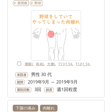
夜間痛
野球
腰眼L
肩貞L
大腰L
T11(1.5)L
T12(1.5)L
男性
30 代
来院者
2019年9月 ～ 2019年9月
期間
3回
週1回程度
通院回数
頻度
下腿の痛み
肉離れ