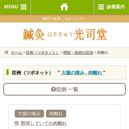
MENU
診療案内
病院で改善しなかった方へ
ホーム
>
症例（ツボネット）
>
関節・筋肉の症状
>
肉離れ
症例（ツボネット） "
大腿の痛み
,
肉離れ
"
症例 一覧
大腿の痛み
肉離れ
野球していての肉離れ