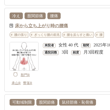
冷え
股関節痛
腰痛
床から立ち上がり時の腰痛
腰の張り
ぎっくり腰の前兆
腰を反らすと痛い
腰
女性
40 代
2025年1
来院者
期間
3回
月3回程度
通院回数
頻度
殷門R
承山R
臀落R
可動域制限
股関節痛
鼠径部痛・恥骨痛