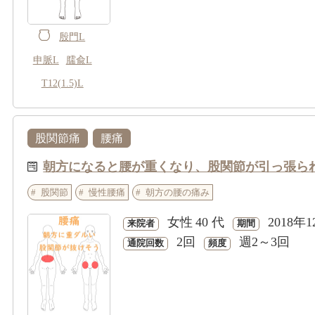
殷門L
申脈L
臑兪L
T12(1.5)L
股関節痛
腰痛
朝方になると腰が重くなり、股関節が引っ張ら
股関節
慢性腰痛
朝方の腰の痛み
女性
40 代
2018年1
来院者
期間
2回
週2～3回
通院回数
頻度