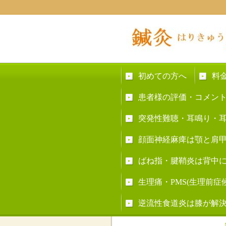
初めての方へ
料
患者様の評価・コメン
突発性難聴・耳鳴り・
顔面神経麻痺は顎と肩
ばね指・腱鞘炎は背中
生理痛・PMS(生理前
逆流性食道炎は膝が解