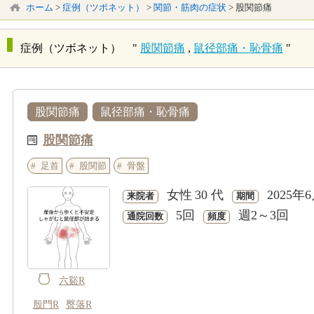
ホーム
>
症例（ツボネット）
>
関節・筋肉の症状
>
股関節痛
症例（ツボネット） "
股関節痛
,
鼠径部痛・恥骨痛
"
股関節痛
鼠径部痛・恥骨痛
股関節痛
足首
股関節
骨盤
女性
30 代
2025年
来院者
期間
5回
週2～3回
通院回数
頻度
六谿R
殷門R
臀落R