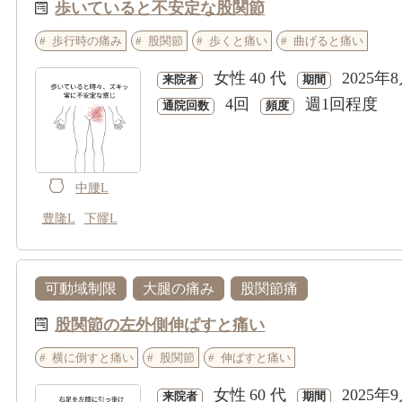
歩いていると不安定な股関節
歩行時の痛み
股関節
歩くと痛い
曲げると痛い
女性
40 代
2025年
来院者
期間
4回
週1回程度
通院回数
頻度
中腰L
豊隆L
下髎L
可動域制限
大腿の痛み
股関節痛
股関節の左外側伸ばすと痛い
横に倒すと痛い
股関節
伸ばすと痛い
女性
60 代
2025年
来院者
期間