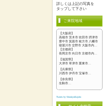
詳しくは上記の写真を
タップして下さい
ご来院地域
【大阪府】
高槻市 茨木市 吹田市 摂津市
豊中市 箕面市 枚方市 八幡市
寝屋川市 交野市 大阪市内…
【京都府】
長岡京市 向日市 京都市内…
【滋賀県】
大津市 草津市 栗東市…
【兵庫県】
川西市 伊丹市 宝塚市…
【奈良県】
生駒市…
Tweets by ShinkyuKojido