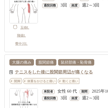
3回
週2～3回
通院回数
頻度
玉竧L
飛揚L
臀中川L
大腿の痛み
股関節痛
鼠径部痛・恥骨痛
テニスをした後に股関節周辺が痛くなる
開脚
体重をかけると痛い
動くと痛い
女性
60 代
2025年1
来院者
期間
3回
週2～3回
通院回数
頻度