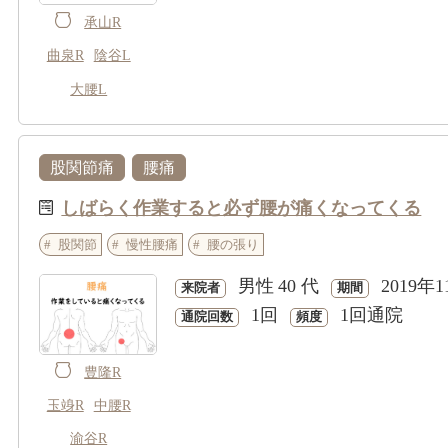
承山R
曲泉R
陰谷L
大腰L
股関節痛
腰痛
しばらく作業すると必ず腰が痛くなってくる
股関節
慢性腰痛
腰の張り
男性
40 代
2019年1
来院者
期間
1回
1回通院
通院回数
頻度
豊隆R
玉竧R
中腰R
渝谷R