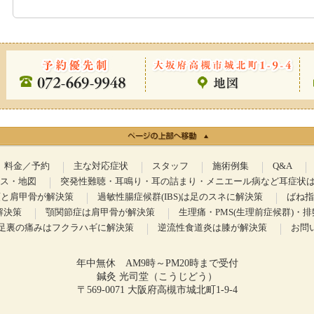
料金／予約
主な対応症状
スタッフ
施術例集
Q&A
ス・地図
突発性難聴・耳鳴り・耳の詰まり・メニエール病など耳症状
顎と肩甲骨が解決策
過敏性腸症候群(IBS)は足のスネに解決策
ばね指
解決策
顎関節症は肩甲骨が解決策
生理痛・PMS(生理前症候群)・
足裏の痛みはフクラハギに解決策
逆流性食道炎は膝が解決策
お問
年中無休 AM9時～PM20時まで受付
鍼灸 光司堂（こうじどう）
〒569-0071 大阪府高槻市城北町1-9-4