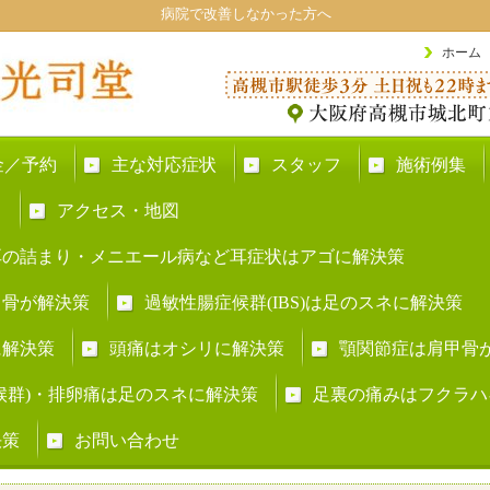
病院で改善しなかった方へ
ホーム
金／予約
主な対応症状
スタッフ
施術例集
ト
アクセス・地図
耳の詰まり・メニエール病など耳症状はアゴに解決策
甲骨が解決策
過敏性腸症候群(IBS)は足のスネに解決策
に解決策
頭痛はオシリに解決策
顎関節症は肩甲骨
症候群)・排卵痛は足のスネに解決策
足裏の痛みはフクラハ
決策
お問い合わせ