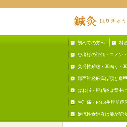
初めての方へ
料
患者様の評価・コメン
突発性難聴・耳鳴り・
顔面神経麻痺は顎と肩
ばね指・腱鞘炎は背中
生理痛・PMS(生理前
逆流性食道炎は膝が解