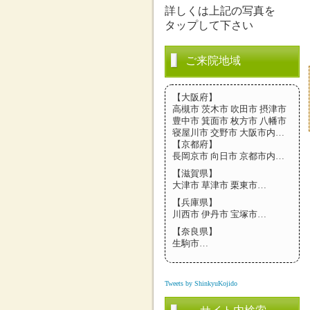
詳しくは上記の写真を
タップして下さい
ご来院地域
【大阪府】
高槻市 茨木市 吹田市 摂津市
豊中市 箕面市 枚方市 八幡市
寝屋川市 交野市 大阪市内…
【京都府】
長岡京市 向日市 京都市内…
【滋賀県】
大津市 草津市 栗東市…
【兵庫県】
川西市 伊丹市 宝塚市…
【奈良県】
生駒市…
Tweets by ShinkyuKojido