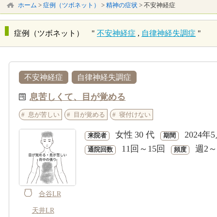
ホーム
>
症例（ツボネット）
>
精神の症状
>
不安神経症
症例（ツボネット） "
不安神経症
,
自律神経失調症
"
不安神経症
自律神経失調症
息苦しくて、目が覚める
息が苦しい
目が覚める
寝付けない
女性
30 代
2024年
来院者
期間
11回～15回
週2～
通院回数
頻度
合谷LR
天井LR