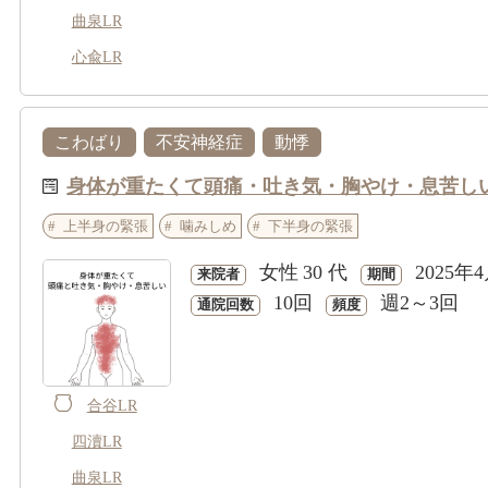
曲泉LR
心兪LR
こわばり
不安神経症
動悸
身体が重たくて頭痛・吐き気・胸やけ・息苦し
上半身の緊張
噛みしめ
下半身の緊張
女性
30 代
2025年
来院者
期間
10回
週2～3回
通院回数
頻度
合谷LR
四瀆LR
曲泉LR