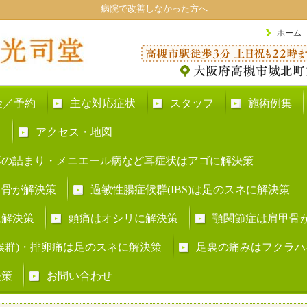
病院で改善しなかった方へ
ホーム
金／予約
主な対応症状
スタッフ
施術例集
ト
アクセス・地図
耳の詰まり・メニエール病など耳症状はアゴに解決策
甲骨が解決策
過敏性腸症候群(IBS)は足のスネに解決策
に解決策
頭痛はオシリに解決策
顎関節症は肩甲骨
症候群)・排卵痛は足のスネに解決策
足裏の痛みはフクラハ
決策
お問い合わせ