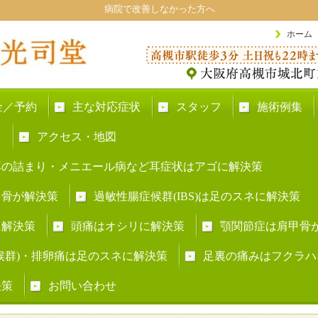
病院で改善しなかった方へ
ホーム
金／予約
主な対応症状
スタッフ
施術例集
ト
アクセス・地図
耳の詰まり・メニエール病など耳症状はアゴに解決策
甲骨が解決策
過敏性腸症候群(IBS)は足のスネに解決策
に解決策
頭痛はオシリに解決策
顎関節症は肩甲骨
症候群)・排卵痛は足のスネに解決策
足裏の痛みはフクラハ
決策
お問い合わせ