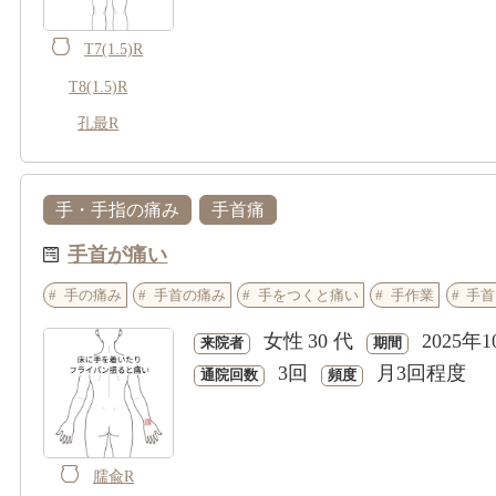
T7(1.5)R
T8(1.5)R
孔最R
手・手指の痛み
手首痛
手首が痛い
手の痛み
手首の痛み
手をつくと痛い
手作業
手首
女性
30 代
2025年1
来院者
期間
3回
月3回程度
通院回数
頻度
臑兪R