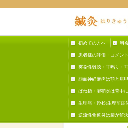
初めての方へ
料
患者様の評価・コメン
突発性難聴・耳鳴り・
顔面神経麻痺は顎と肩
ばね指・腱鞘炎は背中
生理痛・PMS(生理前
逆流性食道炎は膝が解