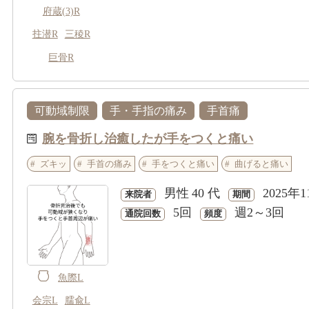
府蔵(3)R
拄潜R
三稜R
巨骨R
可動域制限
手・手指の痛み
手首痛
腕を骨折し治癒したが手をつくと痛い
ズキッ
手首の痛み
手をつくと痛い
曲げると痛い
男性
40 代
2025年1
来院者
期間
5回
週2～3回
通院回数
頻度
魚際L
会宗L
臑兪L