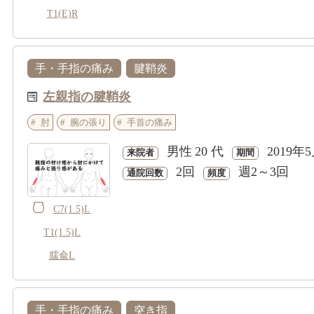
T1(E)R
手・手指の痛み
腱鞘炎
左親指の腱鞘炎
肘
腕の張り
手首の痛み
男性
20 代
2019年
来院者
期間
2回
週2～3回
通院回数
頻度
C7(1.5)L
T1(1.5)L
臑兪L
手・手指の痛み
突き指