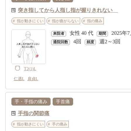
突き指してから人指し指が握りきれない
指が動きにくい
指が曲がらない
指の痛み
女性
40 代
2025年
来院者
期間
4回
週2～3回
通院回数
頻度
T2(1)L
仁遇L
肩貞L
手・手指の痛み
手首痛
手指の関節痛
指が動きにくい
手の痛み