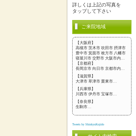
詳しくは上記の写真を
タップして下さい
ご来院地域
【大阪府】
高槻市 茨木市 吹田市 摂津市
豊中市 箕面市 枚方市 八幡市
寝屋川市 交野市 大阪市内…
【京都府】
長岡京市 向日市 京都市内…
【滋賀県】
大津市 草津市 栗東市…
【兵庫県】
川西市 伊丹市 宝塚市…
【奈良県】
生駒市…
Tweets by ShinkyuKojido