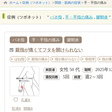
ホーム
>
症例（ツボネット）
>
関節・筋肉の症状
>
手・手指の痛み
症例（ツボネット） "
バネ指
,
手・手指の痛み
,
腱鞘炎
"
バネ指
手・手指の痛み
腱鞘炎
親指が痛くてフタを開けられない
ばね指
親指の痛み
指が曲がらない
母指球
指が痛
女性
50 代
2025年1
来院者
期間
5回
週2～3回
通院回数
頻度
孔最R
拄潜R
開魄R