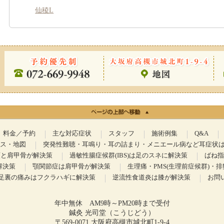
仙稜L
料金／予約
主な対応症状
スタッフ
施術例集
Q&A
ス・地図
突発性難聴・耳鳴り・耳の詰まり・メニエール病など耳症状
顎と肩甲骨が解決策
過敏性腸症候群(IBS)は足のスネに解決策
ばね指
解決策
顎関節症は肩甲骨が解決策
生理痛・PMS(生理前症候群)・
足裏の痛みはフクラハギに解決策
逆流性食道炎は膝が解決策
お問
年中無休 AM9時～PM20時まで受付
鍼灸 光司堂（こうじどう）
〒569-0071 大阪府高槻市城北町1-9-4