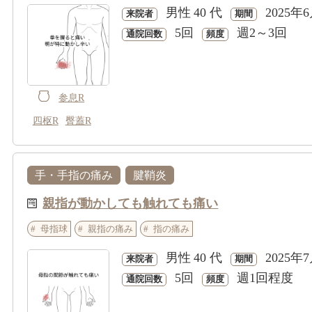
男性
40 代
2025年
来院者
期間
5回
週2～3回
通院回数
頻度
参息R
四枢R
臀蓋R
手・手指の痛み
腱鞘炎
親指が動かしても触れても痛い
母指球
親指の痛み
指の痛み
男性
40 代
2025年
来院者
期間
5回
週1回程度
通院回数
頻度