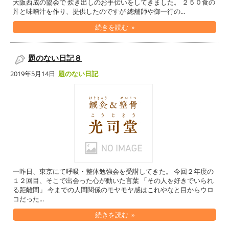
大阪西成の協会で 炊き出しのお手伝いをしてきました。 ２５０食の
丼と味噌汁を作り、提供したのですが 總舖師や御一行の...
続きを読む »
題のない日記８
2019年5月14日
題のない日記
一昨日、東京にて呼吸・整体勉強会を受講してきた。 今回２年度の
１２回目、そこで出会った心が動いた言葉 「その人を好きでいられ
る距離間」 今までの人間関係のモヤモヤ感はこれやなと目からウロ
コだった...
続きを読む »