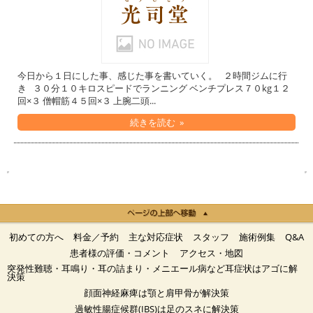
今日から１日にした事、感じた事を書いていく。 ２時間ジムに行
き ３０分１０キロスピードでランニング ベンチプレス７０kg１２
回×３ 僧帽筋４５回×３ 上腕二頭...
続きを読む »
初めての方へ
料金／予約
主な対応症状
スタッフ
施術例集
Q&A
患者様の評価・コメント
アクセス・地図
突発性難聴・耳鳴り・耳の詰まり・メニエール病など耳症状はアゴに解
決策
顔面神経麻痺は顎と肩甲骨が解決策
過敏性腸症候群(IBS)は足のスネに解決策