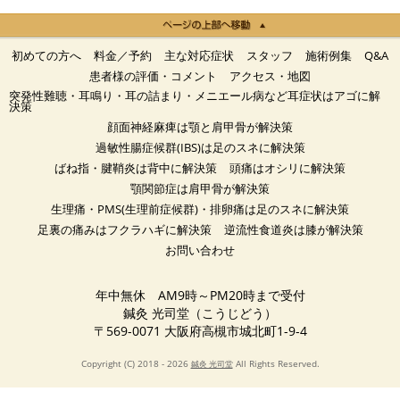
初めての方へ
料金／予約
主な対応症状
スタッフ
施術例集
Q&A
患者様の評価・コメント
アクセス・地図
突発性難聴・耳鳴り・耳の詰まり・メニエール病など耳症状はアゴに解
決策
顔面神経麻痺は顎と肩甲骨が解決策
過敏性腸症候群(IBS)は足のスネに解決策
ばね指・腱鞘炎は背中に解決策
頭痛はオシリに解決策
顎関節症は肩甲骨が解決策
生理痛・PMS(生理前症候群)・排卵痛は足のスネに解決策
足裏の痛みはフクラハギに解決策
逆流性食道炎は膝が解決策
お問い合わせ
年中無休 AM9時～PM20時まで受付
鍼灸 光司堂（こうじどう）
〒569-0071 大阪府高槻市城北町1-9-4
Copyright (C) 2018 - 2026
All Rights Reserved.
鍼灸 光司堂