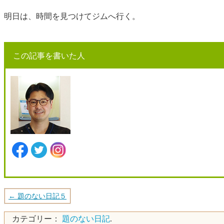
明日は、時間を見つけてジムへ行く。
この記事を書いた人
代表: 門田 光司
← 題のない日記５
カテゴリー：
題のない日記
.