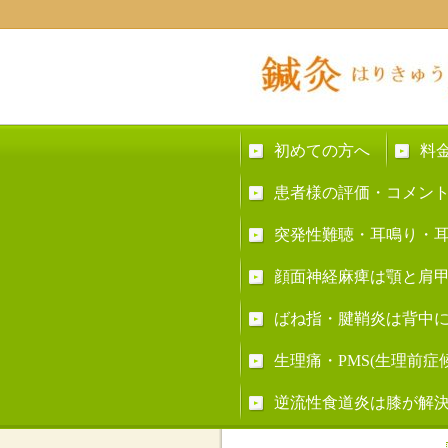
初めての方へ
料
患者様の評価・コメン
突発性難聴・耳鳴り・
顔面神経麻痺は顎と肩
ばね指・腱鞘炎は背中
生理痛・PMS(生理前
逆流性食道炎は膝が解