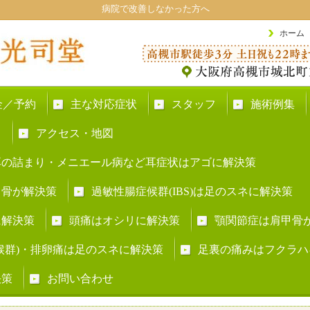
病院で改善しなかった方へ
ホーム
金／予約
主な対応症状
スタッフ
施術例集
ト
アクセス・地図
耳の詰まり・メニエール病など耳症状はアゴに解決策
甲骨が解決策
過敏性腸症候群(IBS)は足のスネに解決策
に解決策
頭痛はオシリに解決策
顎関節症は肩甲骨
症候群)・排卵痛は足のスネに解決策
足裏の痛みはフクラハ
決策
お問い合わせ