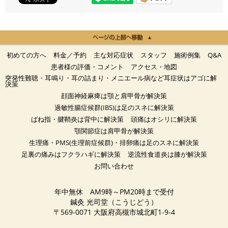
初めての方へ
料金／予約
主な対応症状
スタッフ
施術例集
Q&A
患者様の評価・コメント
アクセス・地図
突発性難聴・耳鳴り・耳の詰まり・メニエール病など耳症状はアゴに解
決策
顔面神経麻痺は顎と肩甲骨が解決策
過敏性腸症候群(IBS)は足のスネに解決策
ばね指・腱鞘炎は背中に解決策
頭痛はオシリに解決策
顎関節症は肩甲骨が解決策
生理痛・PMS(生理前症候群)・排卵痛は足のスネに解決策
足裏の痛みはフクラハギに解決策
逆流性食道炎は膝が解決策
お問い合わせ
年中無休 AM9時～PM20時まで受付
鍼灸 光司堂（こうじどう）
〒569-0071 大阪府高槻市城北町1-9-4