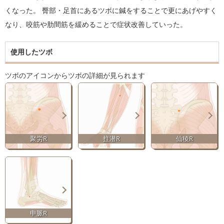
くなった。 臀部・足首にあるツボに鍼をすることで更にあげやすく
なり、咬筋や肋間筋を緩めることで症状改善していった。
使用したツボ
ツボのアイコンからツボの詳細が見られます
聚労R
拄潜R
仙稜R
申脈R