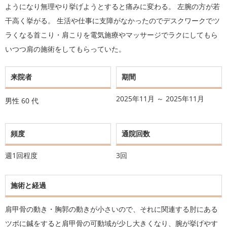
ようになり無理やり挙げようとすると痛みに変わる。 左腕の方が若
干高く挙がる。 生活や仕事に支障がなかったのでデスクワークでツ
ラくなる首こり・肩こりを電気施療やマッサージでラクにしてもら
いつつ肩の施術をしてもらっていた。
来院者
期間
2025年11月 ～ 2025年11月
男性
60 代
頻度
通院回数
週1回程度
3回
施術と経過
肩甲骨の動き・胸郭の動きが小さいので、それに関連する肘にある
ツボに鍼をすると肩甲骨の可動域が少し大きくなり、腕が挙げやす