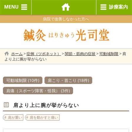
MENU
診療案内
病院で改善しなかった方へ
ホーム
>
症例（ツボネット）
>
関節・筋肉の症状
>
可動域制限
>
肩
より上に腕が挙がらない
可動域制限 (10件)
肩こり・首こり (18件)
肩痛（スポーツ障害・怪我） (3件)
肩より上に腕が挙がらない
肩が重い
肩を動かすと痛い