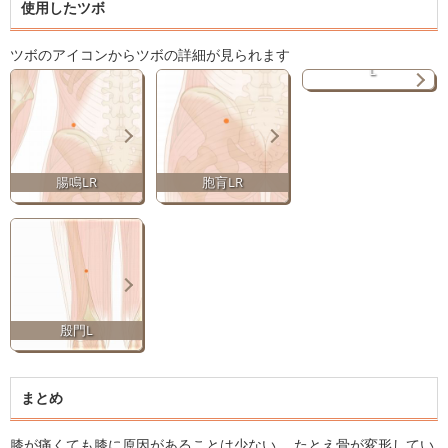
使用したツボ
巨
峻
ツボのアイコンからツボの詳細が見られます
L
腸鳴LR
胞肓LR
殷門L
まとめ
膝が痛くても膝に原因があることは少ない。 たとえ骨が変形してい