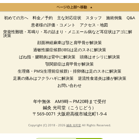
初めての方へ
料金／予約
主な対応症状
スタッフ
施術例集
Q&A
患者様の評価・コメント
アクセス・地図
突発性難聴・耳鳴り・耳の詰まり・メニエール病など耳症状はアゴに解
決策
顔面神経麻痺は顎と肩甲骨が解決策
過敏性腸症候群(IBS)は足のスネに解決策
ばね指・腱鞘炎は背中に解決策
頭痛はオシリに解決策
顎関節症は肩甲骨が解決策
生理痛・PMS(生理前症候群)・排卵痛は足のスネに解決策
足裏の痛みはフクラハギに解決策
逆流性食道炎は膝が解決策
お問い合わせ
年中無休 AM9時～PM20時まで受付
鍼灸 光司堂（こうじどう）
〒569-0071 大阪府高槻市城北町1-9-4
Copyright (C) 2018 - 2026
All Rights Reserved.
鍼灸 光司堂