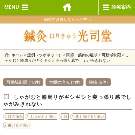
MENU
診療案内
病院で改善しなかった方へ
ホーム
>
症例（ツボネット）
>
関節・筋肉の症状
>
可動域制限
>
し
ゃがむと膝周りがギシギシと突っ張り感でしゃがみきれない
可動域制限 (10件)
大腿の痛み (4件)
膝痛 (6件)
しゃがむと膝周りがギシギシと突っ張り感でし
ゃがみきれない
膝の痛み
しゃがむと痛い
膝
膝を曲げると痛い
曲げると痛い