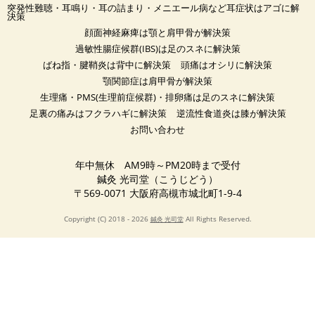
突発性難聴・耳鳴り・耳の詰まり・メニエール病など耳症状はアゴに解
決策
顔面神経麻痺は顎と肩甲骨が解決策
過敏性腸症候群(IBS)は足のスネに解決策
ばね指・腱鞘炎は背中に解決策
頭痛はオシリに解決策
顎関節症は肩甲骨が解決策
生理痛・PMS(生理前症候群)・排卵痛は足のスネに解決策
足裏の痛みはフクラハギに解決策
逆流性食道炎は膝が解決策
お問い合わせ
年中無休 AM9時～PM20時まで受付
鍼灸 光司堂（こうじどう）
〒569-0071 大阪府高槻市城北町1-9-4
Copyright (C) 2018 - 2026
All Rights Reserved.
鍼灸 光司堂